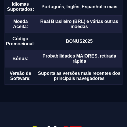
Idiomas
Português, Inglês, Espanhol e mais
Suportados:
Moeda
Real Brasileiro (BRL) e várias outras
Aceita:
moedas
Código
BONUS2025
Promocional:
Probabilidades MAIORES, retirada
Bônus:
rápida
Versão de
Suporta as versões mais recentes dos
Software:
principais navegadores