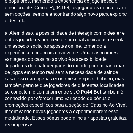
e populares, mantendo a experiência de jogo fresca e
emocionante. Com o Pg44 Bet, os jogadores nunca ficam
sem opções, sempre encontrando algo novo para explorar
e desfrutar.
a. Além disso, a possibilidade de interagir com o dealer e
outros jogadores por meio de um chat ao vivo acrescenta
um aspecto social às apostas online, tornando a
experiência ainda mais envolvente. Uma das maiores
vantagens do cassino ao vivo é a acessibilidade.
Jogadores de qualquer parte do mundo podem participar
de jogos em tempo real sem a necessidade de sair de
casa. Isso não apenas economiza tempo e dinheiro, mas
também permite que jogadores de diferentes localidades
se conectem e compitam entre si. O
Pg44 Bet
também é
conhecido por oferecer uma variedade de bônus e
promoções específicos para a seção de 'Cassino Ao Vivo',
incentivando novos jogadores a experimentarem essa
modalidade. Esses bônus podem incluir apostas gratuitas,
recompensas .