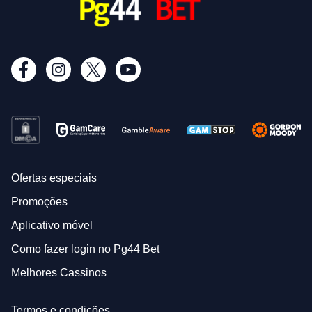
Ofertas especiais
Promoções
Aplicativo móvel
Como fazer login no Pg44 Bet
Melhores Cassinos
Termos e condições