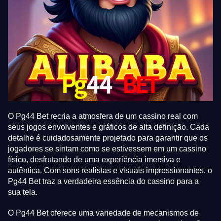
O Pg44 Bet recria a atmosfera de um cassino real com
seus jogos envolventes e gráficos de alta definição. Cada
detalhe é cuidadosamente projetado para garantir que os
jogadores se sintam como se estivessem em um cassino
físico, desfrutando de uma experiência imersiva e
autêntica. Com sons realistas e visuais impressionantes, o
Pg44 Bet traz a verdadeira essência do cassino para a
sua tela.
O Pg44 Bet oferece uma variedade de mecanismos de